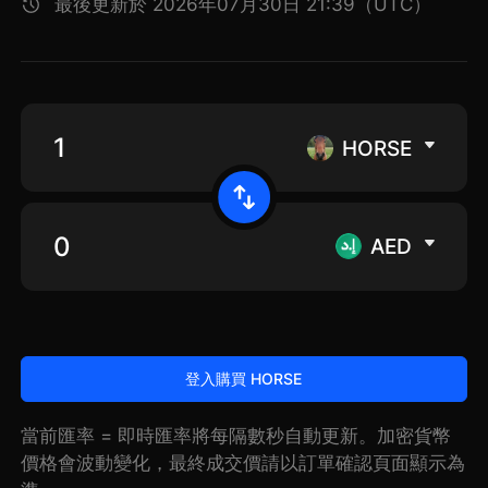
最後更新於 2026年07月30日 21:39（UTC）
HORSE
AED
登入購買 HORSE
當前匯率 = 即時匯率將每隔數秒自動更新。加密貨幣
價格會波動變化，最終成交價請以訂單確認頁面顯示為