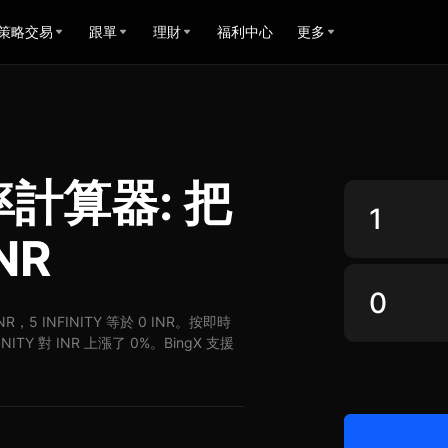
策略交易
跟單
理財
福利中心
更多
匯率計算器: 把
NR
INR，5 INFINITY 等於 0 INR。按即時
NITY 對 INR 上漲了 0%。BingX 支援