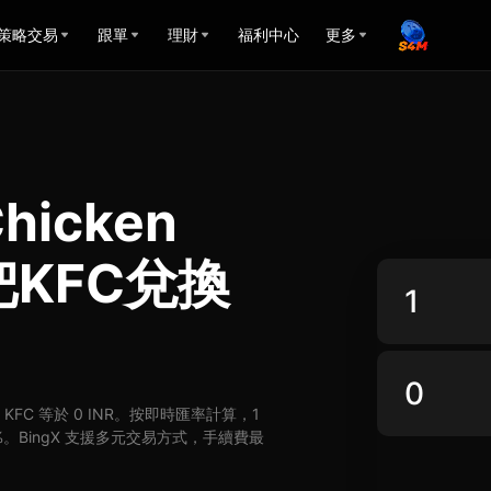
策略交易
跟單
理財
福利中心
更多
Chicken
把KFC兌換
R，5 KFC 等於 0 INR。按即時匯率計算，1
了 0%。BingX 支援多元交易方式，手續費最