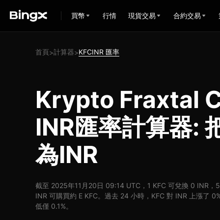
買幣
行情
現貨交易
合約交易
首頁
計算器
KFCINR 匯率
>
>
Krypto Fraxtal 
INR匯率計算器: 
為INR
截至 2025年11月20日 09:14 UTC，1 KFC 可兌換 0 IN
INR 可購買約 E KFC。過去 24 小時，KFC 對 INR 上漲
低僅 0.1%。