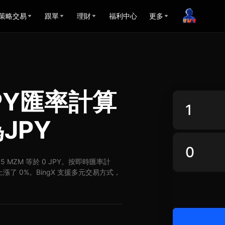
策略交易
跟單
理財
福利中心
更多
JPY匯率計算
JPY
Y，5 MZM 等於 0 JPY。按即時匯率計
Y 上漲了 0%。BingX 支援多元交易方式，