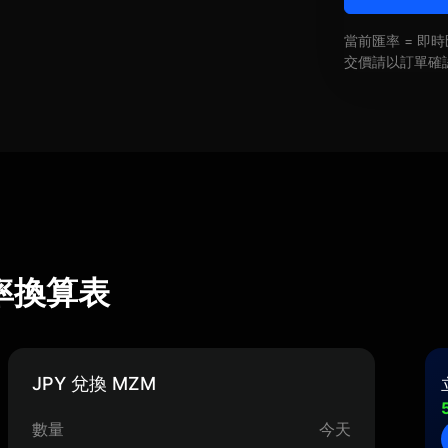
當前匯率 = 
交價請以訂單確
匯率換算表
JPY 兌換 MZM
數量
今天