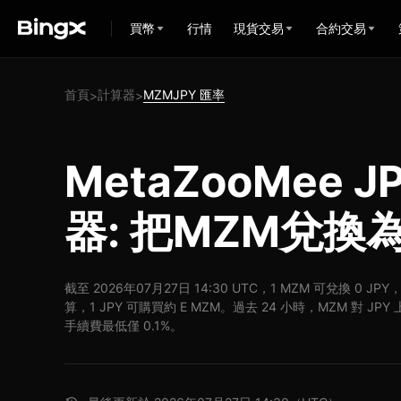
買幣
行情
現貨交易
合約交易
首頁
計算器
MZMJPY 匯率
>
>
MetaZooMee 
器: 把MZM兌換為
截至 2026年07月27日 14:30 UTC，1 MZM 可兌換 0 JP
算，1 JPY 可購買約 E MZM。過去 24 小時，MZM 對 JP
手續費最低僅 0.1%。