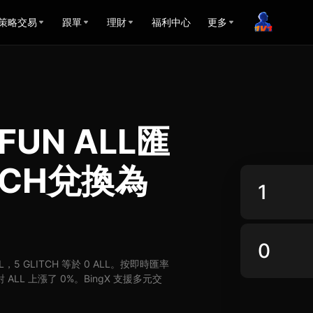
策略交易
跟單
理財
福利中心
更多
FUN ALL匯
TCH兌換為
ALL，5 GLITCH 等於 0 ALL。按即時匯率
 對 ALL 上漲了 0%。BingX 支援多元交