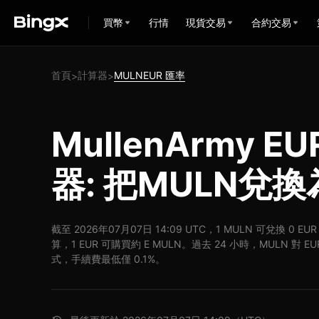
買幣
行情
現貨交易
合約交易
首頁
計算器
MULNEUR 匯率
>
>
MullenArmy 
器: 把MULN兌換
截至 2026年07月07日 14:09 UTC，1 MULN 可兌換 0 E
算，1 EUR 可購買約 E MULN。過去 24 小時，MULN 對 E
式，手續費最低僅 0.1%。