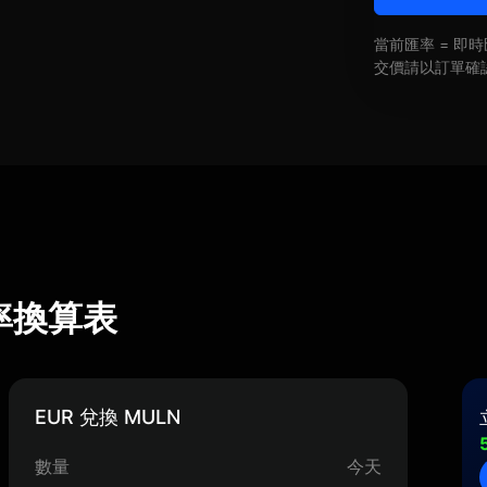
當前匯率 = 
交價請以訂單確
 匯率換算表
EUR 兌換 MULN
數量
今天