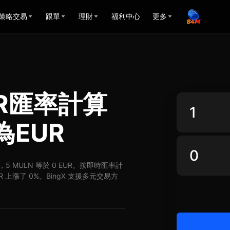
策略交易
跟單
理財
福利中心
更多
EUR匯率計算
為EUR
UR，5 MULN 等於 0 EUR。按即時匯率計
UR 上漲了 0%。BingX 支援多元交易方