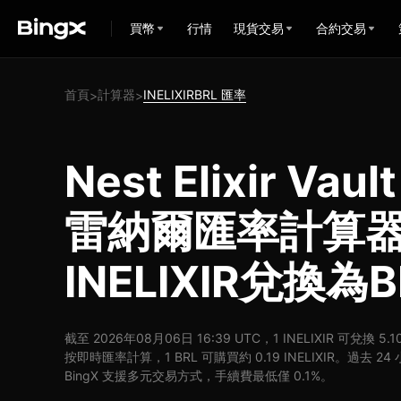
買幣
行情
現貨交易
合約交易
首頁
計算器
INELIXIRBRL 匯率
>
>
Nest Elixir Vaul
雷納爾匯率計算器:
INELIXIR兌換為B
截至 2026年08月06日 16:39 UTC，1 INELIXIR 可兌換 5.10
按即時匯率計算，1 BRL 可購買約 0.19 INELIXIR。過去 24 小
BingX 支援多元交易方式，手續費最低僅 0.1%。