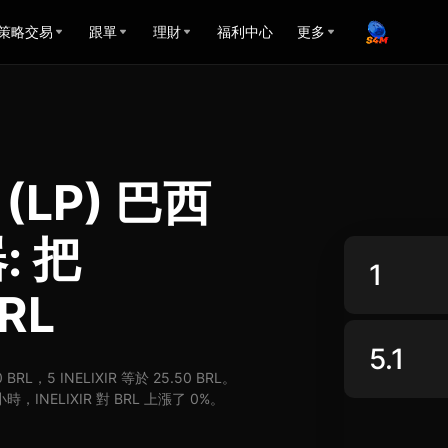
策略交易
跟單
理財
福利中心
更多
t (LP) 巴西
 把
RL
 BRL，5 INELIXIR 等於 25.50 BRL。
時，INELIXIR 對 BRL 上漲了 0%。