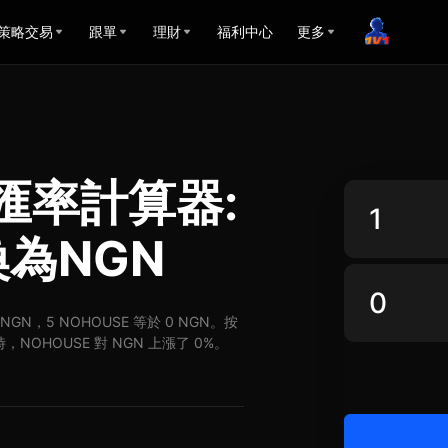
策略交易
跟單
理財
福利中心
更多
N匯率計算器:
換為NGN
0 NGN，5 NOHOUSE 等於 0 NGN。按
，NOHOUSE 對 NGN 上漲了 0%。