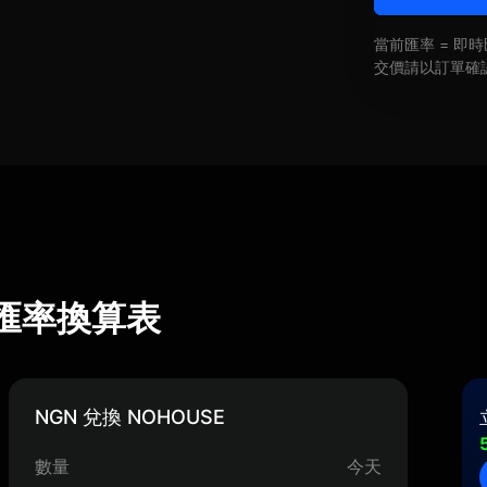
當前匯率 = 
交價請以訂單確
) 匯率換算表
NGN 兌換 NOHOUSE
數量
今天