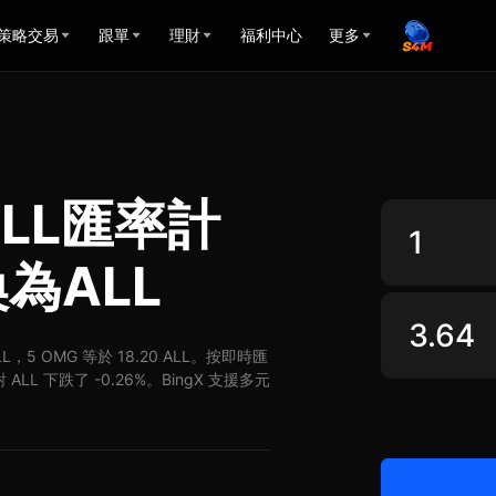
策略交易
跟單
理財
福利中心
更多
 ALL匯率計
為ALL
ALL，5 OMG 等於 18.20 ALL。按即時匯
 ALL 下跌了 -0.26%。BingX 支援多元