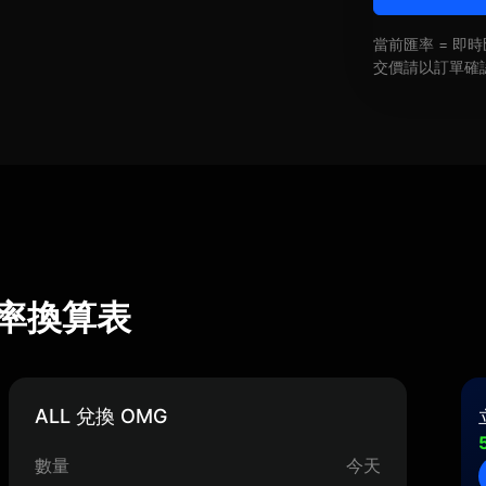
當前匯率 = 
交價請以訂單確
 匯率換算表
ALL 兌換 OMG
數量
今天