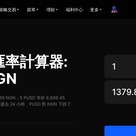
策略交易
跟單
理財
福利中心
更多
N匯率計算器:
GN
89 NGN，5 PUSD 等於 6,899.45
過去 24 小時，PUSD 對 NGN 下跌了