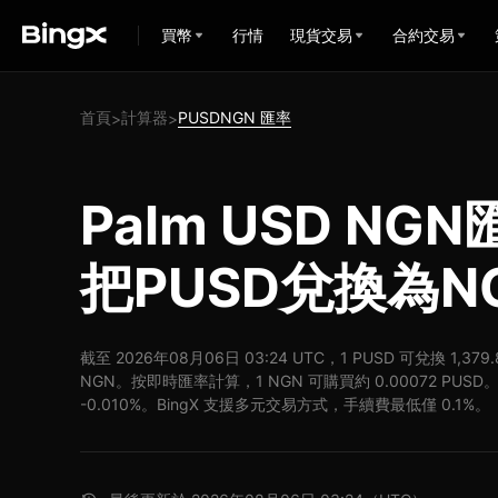
買幣
行情
現貨交易
合約交易
首頁
計算器
PUSDNGN 匯率
>
>
Palm USD NG
把PUSD兌換為N
截至 2026年08月06日 03:24 UTC，1 PUSD 可兌換 1,379.
NGN。按即時匯率計算，1 NGN 可購買約 0.00072 PUSD。
-0.010%。BingX 支援多元交易方式，手續費最低僅 0.1%。