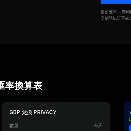
當前匯率 = 
交價請以訂單確
Y) 匯率換算表
GBP 兌換 PRIVACY
數量
今天