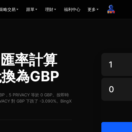
策略交易
跟單
理財
福利中心
更多
GBP匯率計算
兌換為GBP
GBP，5 PRIVACY 等於 0 GBP。按即時
CY 對 GBP 下跌了 -3.090%。BingX