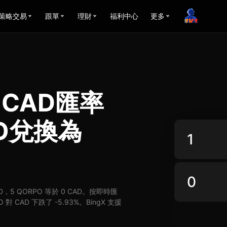
策略交易
跟單
理財
福利中心
更多
 CAD匯率
PO兌換為
CAD，5 QORPO 等於 0 CAD。按即時匯
對 CAD 下跌了 -5.93%。BingX 支援