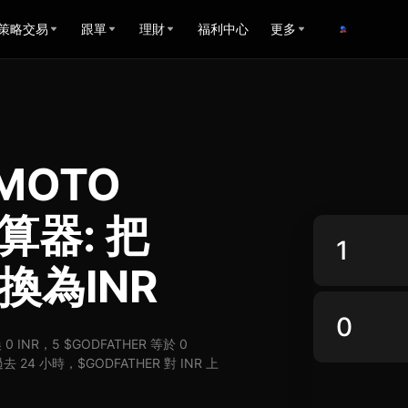
策略交易
跟單
理財
福利中心
更多
AMOTO
計算器: 把
兌換為INR
 0 INR，5 $GODFATHER 等於 0
 24 小時，$GODFATHER 對 INR 上