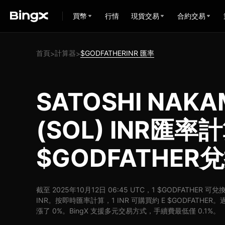
買幣
行情
現貨交易
合約交易
首頁
計算器
$GODFATHERINR 匯率
>
>
SATOSHI NAK
(SOL) INR匯率
$GODFATHER
截至 2025年10月12日 06:45 UTC，1 $GODFATHER 可兌換
INR。按即時匯率計算，1 INR 可購買約 E $GODFATHER。過去
漲了 0%。BingX 支援多元交易方式，手續費最低僅 0.1%。