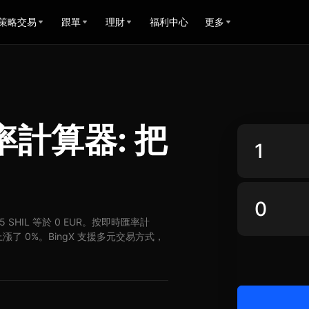
策略交易
跟單
理財
福利中心
更多
R匯率計算器: 把
R，5 SHIL 等於 0 EUR。按即時匯率計
UR 上漲了 0%。BingX 支援多元交易方式，