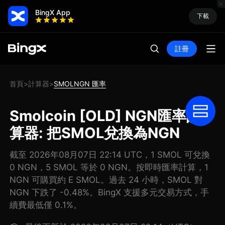
BingX App
下載
註冊
首頁
計算器
SMOLNGN 匯率
>
>
Smolcoin [OLD] NGN匯率計
算器: 把SMOL兌換為NGN
截至 2026年08月07日 22:14 UTC，1 SMOL 可兌換
0 NGN，5 SMOL 等於 0 NGN。按即時匯率計算，1
NGN 可購買約 E SMOL。過去 24 小時，SMOL 對
NGN 下跌了 -0.48%。BingX 支援多元交易方式，手
續費最低僅 0.1%。