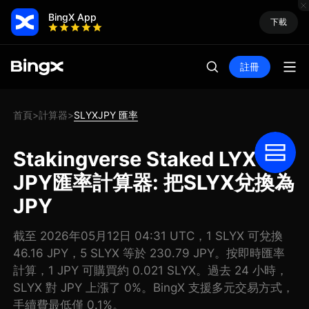
BingX App
下載
註冊
首頁
計算器
SLYXJPY 匯率
>
>
Stakingverse Staked LYX
JPY匯率計算器: 把SLYX兌換為
JPY
截至 2026年05月12日 04:31 UTC，1 SLYX 可兌換
46.16 JPY，5 SLYX 等於 230.79 JPY。按即時匯率
計算，1 JPY 可購買約 0.021 SLYX。過去 24 小時，
SLYX 對 JPY 上漲了 0%。BingX 支援多元交易方式，
手續費最低僅 0.1%。