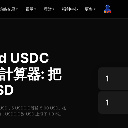
策略交易
跟單
理財
福利中心
更多
ed USDC
率計算器: 把
SD
 USD，5 USDC.E 等於 5.00 USD。按
USDC.E 對 USD 上漲了 1.01%。