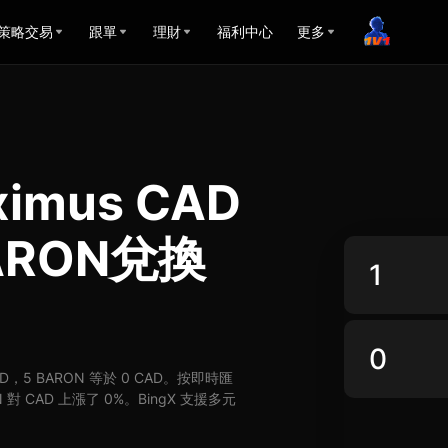
策略交易
跟單
理財
福利中心
更多
ximus CAD
ARON兌換
CAD，5 BARON 等於 0 CAD。按即時匯
 對 CAD 上漲了 0%。BingX 支援多元