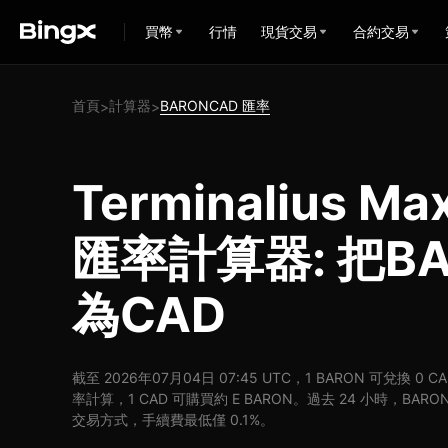
買幣
行情
現貨交易
合約交易
首頁
計算器
BARONCAD 匯率
>
>
Terminalius Ma
匯率計算器: 把B
為CAD
截至 2026年07月04日 07:45 UTC，1 BARON 可兌換 0 
率計算，1 CAD 可購買約 E BARON。過去 24 小時，BARON
交易方式，手續費最低僅 0.1%。