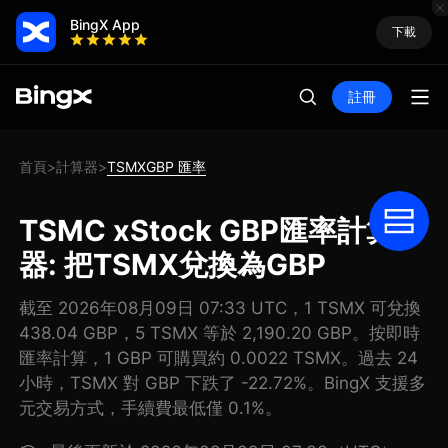
BingX App
下載
註冊
首頁
計算器
TSMXGBP 匯率
>
>
TSMC xStock GBP匯率計算
器: 把TSMX兌換為GBP
截至 2026年08月09日 07:33 UTC，1 TSMX 可兌換
438.04 GBP，5 TSMX 等於 2,190.20 GBP。按即時
匯率計算，1 GBP 可購買約 0.0022 TSMX。過去 24
小時，TSMX 對 GBP 下跌了 -22.72%。BingX 支援多
元交易方式，手續費最低僅 0.1%。