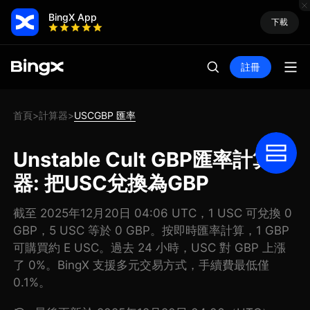
BingX App
下載
註冊
首頁
計算器
USCGBP 匯率
>
>
Unstable Cult GBP匯率計算
器: 把USC兌換為GBP
截至 2025年12月20日 04:06 UTC，1 USC 可兌換 0
GBP，5 USC 等於 0 GBP。按即時匯率計算，1 GBP
可購買約 E USC。過去 24 小時，USC 對 GBP 上漲
了 0%。BingX 支援多元交易方式，手續費最低僅
0.1%。