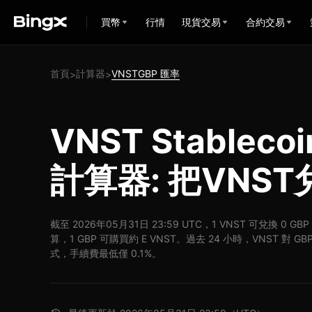
買幣
行情
現貨交易
合約交易
首頁
計算器
VNSTGBP 匯率
>
>
VNST Stableco
計算器: 把VNST
截至 2026年05月31日 23:59 UTC，1 VNST 可兌換 0 G
算，1 GBP 可購買約 E VNST。過去 24 小時，VNST 對 G
式，手續費最低僅 0.1%。