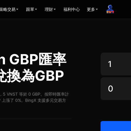
策略交易
跟單
理財
福利中心
更多
in GBP匯率
兌換為GBP
BP，5 VNST 等於 0 GBP。按即時匯率計
BP 上漲了 0%。BingX 支援多元交易方