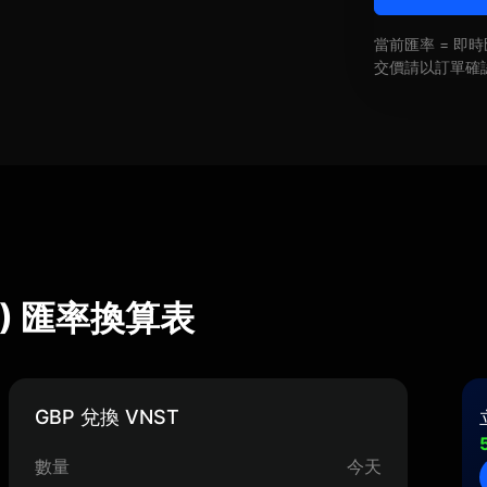
當前匯率 = 
交價請以訂單確
NST) 匯率換算表
GBP 兌換 VNST
數量
今天