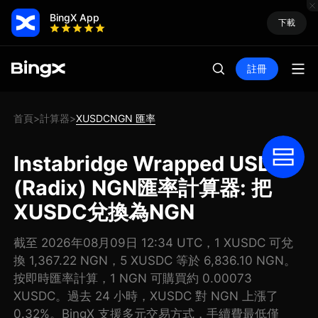
BingX App
下載
註冊
首頁
計算器
XUSDCNGN 匯率
>
>
Instabridge Wrapped USDC
(Radix) NGN匯率計算器: 把
XUSDC兌換為NGN
截至 2026年08月09日 12:34 UTC，1 XUSDC 可兌
換 1,367.22 NGN，5 XUSDC 等於 6,836.10 NGN。
按即時匯率計算，1 NGN 可購買約 0.00073
XUSDC。過去 24 小時，XUSDC 對 NGN 上漲了
0.32%。BingX 支援多元交易方式，手續費最低僅