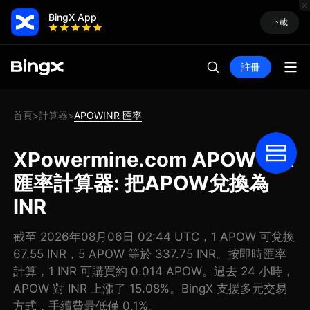
BingX App
下載
註冊
首頁
計算器
APOWINR 匯率
>
>
XPowermine.com APOW INR
匯率計算器: 把APOW兌換為
INR
截至 2026年08月06日 02:44 UTC，1 APOW 可兌換
67.55 INR，5 APOW 等於 337.75 INR。按即時匯率
計算，1 INR 可購買約 0.014 APOW。過去 24 小時，
APOW 對 INR 上漲了 15.08%。BingX 支援多元交易
方式，手續費最低僅 0.1%。