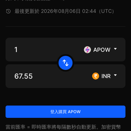
最後更新於 2026年08月06日 02:44（UTC）
APOW
INR
登入購買 APOW
當前匯率 = 即時匯率將每隔數秒自動更新。加密貨幣