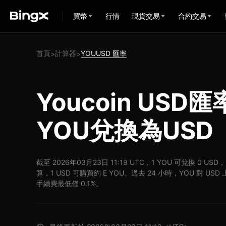
買幣
行情
現貨交易
合約交易
首頁
計算器
YOUUSD 匯率
>
>
Youcoin USD
YOU兌換為USD
截至 2026年03月23日 11:19 UTC，1 YOU 可兌換 0 US
算，1 USD 可購買約 E YOU。過去 24 小時，YOU 對 US
手續費最低僅 0.1%。