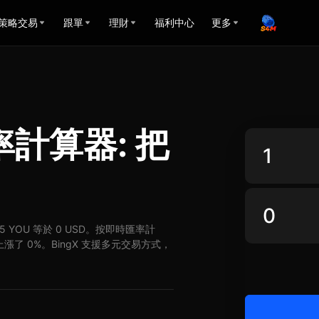
策略交易
跟單
理財
福利中心
更多
匯率計算器: 把
D，5 YOU 等於 0 USD。按即時匯率計
D 上漲了 0%。BingX 支援多元交易方式，