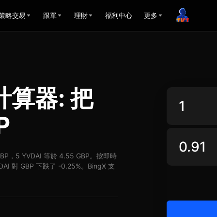
策略交易
跟單
理財
福利中心
更多
計算器: 把
P
GBP，5 YVDAI 等於 4.55 GBP。按即時
I 對 GBP 下跌了 -0.25%。BingX 支