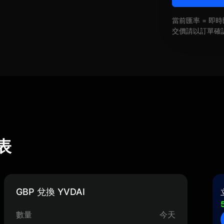
當前匯率 = 
交價請以訂單確
算表
GBP 兌換 YVDAI
數量
今天