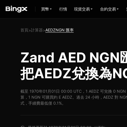
買幣
行情
現貨交易
合約交易
首頁
計算器
AEDZNGN 匯率
>
>
Zand AED NG
把AEDZ兌換為N
截至 1970年01月01日 00:00 UTC，1 AEDZ 可兌換 0 N
算，1 NGN 可購買約 E AEDZ。過去 24 小時，AEDZ 對 N
式，手續費最低僅 0.1%。