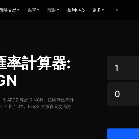
策略交易
跟單
理財
福利中心
更多
N匯率計算器:
GN
GN，5 AEDZ 等於 0 NGN。按即時匯率計
GN 上漲了 0%。BingX 支援多元交易方