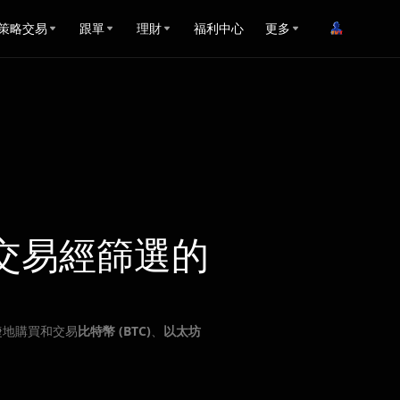
策略交易
跟單
理財
福利中心
更多
交易經篩選的
捷地購買和交易
比特幣 (BTC)
、
以太坊