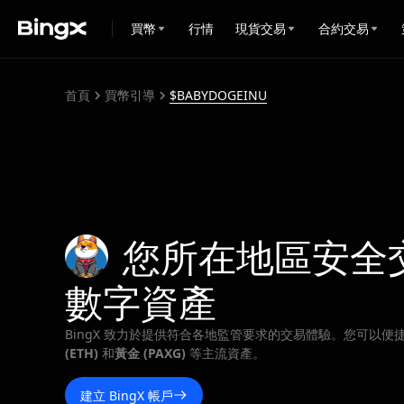
買幣
行情
現貨交易
合約交易
首頁
買幣引導
$BABYDOGEINU
您所在地區安全
數字資產
BingX 致力於提供符合各地監管要求的交易體驗。您可以便
(ETH)
和
黃金 (PAXG)
等主流資產。
建立 BingX 帳戶