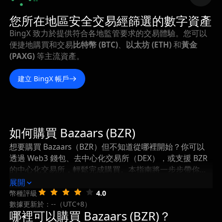
--
您所在地區安全交易經篩選的數字資產
BingX 致力於提供符合各地監管要求的交易體驗。您可以
便捷地購買和交易
比特幣 (BTC)
、
以太坊 (ETH)
和
黃金
(PAXG)
等主流資產。
建立 BingX 帳戶
如何購買 Bazaars (BZR)
想要購買 Bazaars（BZR）但不知道從哪裡開始？你可以
透過 Web3 錢包、去中心化交易所（DEX），或支援 BZR
的中心化交易所，輕鬆完成購買。本指南將一步步帶你瞭
解如何購買 Bazaars，以及在購買後如何安全地儲存和管
展開
理你的 BZR。
幣種評級
4.0
數據更新於：--（UTC+8）
哪裡可以購買 Bazaars (BZR)？