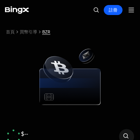
註冊
首頁
買幣引導
BZR
$--