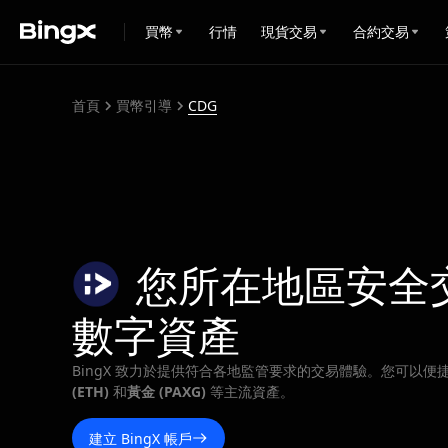
買幣
行情
現貨交易
合約交易
首頁
買幣引導
CDG
您所在地區安全
數字資產
BingX 致力於提供符合各地監管要求的交易體驗。您可以便
(ETH)
和
黃金 (PAXG)
等主流資產。
建立 BingX 帳戶