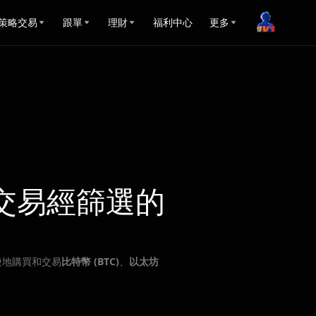
策略交易
跟單
理財
福利中心
更多
交易經篩選的
捷地購買和交易
比特幣 (BTC)
、
以太坊