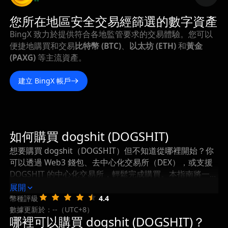
--
您所在地區安全交易經篩選的數字資產
BingX 致力於提供符合各地監管要求的交易體驗。您可以
便捷地購買和交易
比特幣 (BTC)
、
以太坊 (ETH)
和
黃金
(PAXG)
等主流資產。
建立 BingX 帳戶
如何購買 dogshit (DOGSHIT)
想要購買 dogshit（DOGSHIT）但不知道從哪裡開始？你
可以透過 Web3 錢包、去中心化交易所（DEX），或支援
DOGSHIT 的中心化交易所，輕鬆完成購買。本指南將一步
步帶你瞭解如何購買 dogshit，以及在購買後如何安全地
展開
儲存和管理你的 DOGSHIT。
幣種評級
4.4
數據更新於：--（UTC+8）
哪裡可以購買 dogshit (DOGSHIT)？