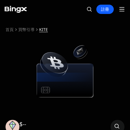
註冊
首頁
買幣引導
KITE
$--