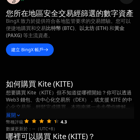
--
您所在地區安全交易經篩選的數字資產
BingX 致力於提供符合各地監管要求的交易體驗。您可以
便捷地購買和交易
比特幣 (BTC)
、
以太坊 (ETH)
和
黃金
(PAXG)
等主流資產。
建立 BingX 帳戶
如何購買 Kite (KITE)
想要購買 Kite（KITE）但不知道從哪裡開始？你可以透過
Web3 錢包、去中心化交易所（DEX），或支援 KITE 的中
心化交易所，輕鬆完成購買。本指南將一步步帶你瞭解如
何購買 Kite，以及在購買後如何安全地儲存和管理你的
展開
KITE。
幣種評級
4.3
數據更新於：--（UTC+8）
哪裡可以購買 Kite (KITE)？