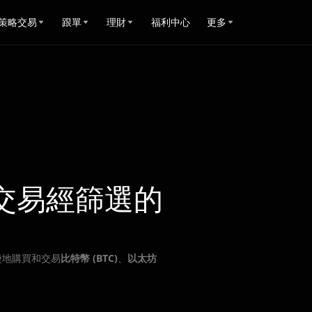
策略交易
跟單
理財
福利中心
更多
交易經篩選的
捷地購買和交易
比特幣 (BTC)
、
以太坊