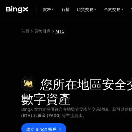
買幣
行情
現貨交易
合約交易
首頁
買幣引導
MTC
您所在地區安全
數字資產
BingX 致力於提供符合各地監管要求的交易體驗。您可以便
(ETH)
和
黃金 (PAXG)
等主流資產。
建立 BingX 帳戶