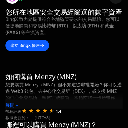
--
您所在地區安全交易經篩選的數字資產
BingX 致力於提供符合各地監管要求的交易體驗。您可以
便捷地購買和交易
比特幣 (BTC)
、
以太坊 (ETH)
和
黃金
(PAXG)
等主流資產。
建立 BingX 帳戶
如何購買 Menzy (MNZ)
想要購買 Menzy（MNZ）但不知道從哪裡開始？你可以透
過 Web3 錢包、去中心化交易所（DEX），或支援 MNZ
的中心化交易所，輕鬆完成購買。本指南將一步步帶你瞭
解如何購買 Menzy，以及在購買後如何安全地儲存和管理
展開
你的 MNZ。
幣種評級
4.4
數據更新於：--（UTC+8）
哪裡可以購買 Menzy (MNZ)？