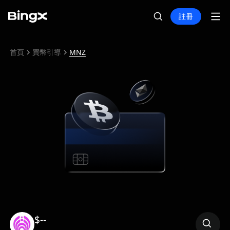
註冊
首頁
買幣引導
MNZ
$--