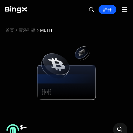
註冊
首頁
買幣引導
METFI
$--