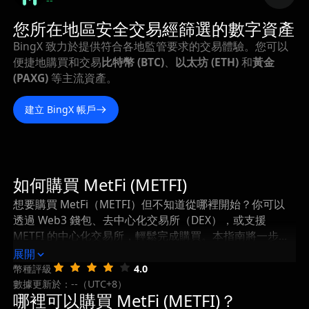
--
您所在地區安全交易經篩選的數字資產
BingX 致力於提供符合各地監管要求的交易體驗。您可以
便捷地購買和交易
比特幣 (BTC)
、
以太坊 (ETH)
和
黃金
(PAXG)
等主流資產。
建立 BingX 帳戶
如何購買 MetFi (METFI)
想要購買 MetFi（METFI）但不知道從哪裡開始？你可以
透過 Web3 錢包、去中心化交易所（DEX），或支援
METFI 的中心化交易所，輕鬆完成購買。本指南將一步步
帶你瞭解如何購買 MetFi，以及在購買後如何安全地儲存
展開
和管理你的 METFI。
幣種評級
4.0
數據更新於：--（UTC+8）
哪裡可以購買 MetFi (METFI)？