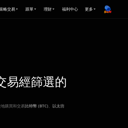
策略交易
跟單
理財
福利中心
更多
交易經篩選的
捷地購買和交易
比特幣 (BTC)
、
以太坊