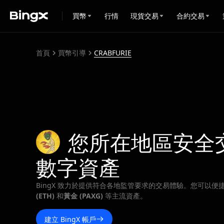
買幣
行情
現貨交易
合約交易
首頁
買幣引導
CRABFURIE
您所在地區安全
數字資產
BingX 致力於提供符合各地監管要求的交易體驗。您可以便
(ETH)
和
黃金 (PAXG)
等主流資產。
建立 BingX 帳戶