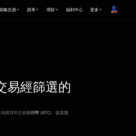
策略交易
跟單
理財
福利中心
更多
交易經篩選的
捷地購買和交易
比特幣 (BTC)
、
以太坊