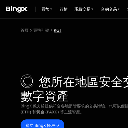
買幣
行情
現貨交易
合約交易
首頁
買幣引導
RGT
您所在地區安全
數字資產
BingX 致力於提供符合各地監管要求的交易體驗。您可以便
(ETH)
和
黃金 (PAXG)
等主流資產。
建立 BingX 帳戶