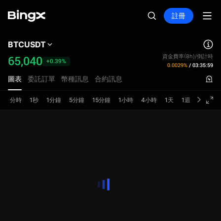
註冊
BTCUSDT
資金費率(8h)/倒計時
65,040
+0.39%
0.0029%
/
03:35:59
圖表
委託訂單
幣種訊息
合約訊息
分時
1秒
1分鐘
5分鐘
15分鐘
1小時
4小時
1天
1週