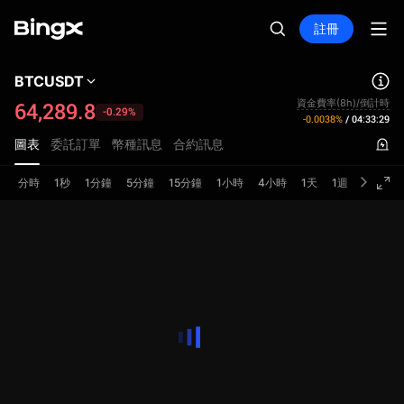
註冊
BTCUSDT
資金費率(8h)/倒計時
64,289.8
-0.29%
-0.0038%
/
04:33:29
圖表
委託訂單
幣種訊息
合約訊息
分時
1秒
1分鐘
5分鐘
15分鐘
1小時
4小時
1天
1週