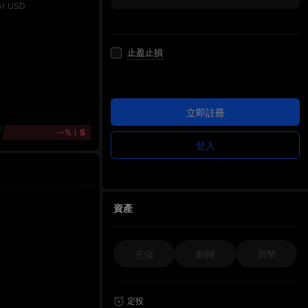
USD
51
止盈止損
立即註冊
--%
S
登入
資產
充值
劃轉
買幣
定投