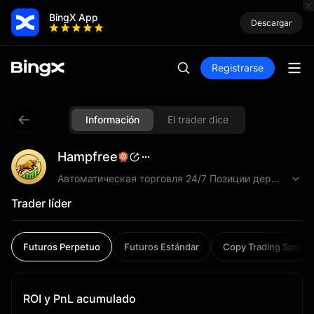
BingX App
Descargar
Registrarse
Información
El trader dice
Hampfree
Автоматическая торговля 24/7 Позиции держу от минут до 10 дней, подстраиваюсь под рыночные условия. Работаю с 200+ активами, используя умеренное плечо 5-10× и строгие стопы для защиты капитала. Торговля работает в основном на автопилоте: анализ, выбор активов, управление позициями. Ручное участие редкое — только мониторинг и настройки параметров. Вся история торговли открыта. Видны периоды прибыли и периоды просадок — полная прозрачность. Фьючерсы USDT, гибкие параметры для разных уровней капитала. --- Trading 24/7, mostly automated. Positions from minutes to 10 days. 200+ assets, 5-10x leverage with strict stops. Full transparency on all results.
Trader líder
Futuros Perpetuo
Futuros Estándar
Copy Trading Spot
ROI y PnL acumulado