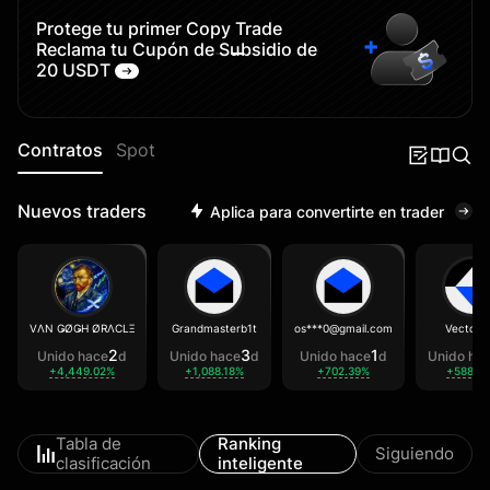
Protege tu primer Copy Trade
Reclama tu Cupón de Subsidio de
20 USDT
Contratos
Spot
Nuevos traders
Aplica para convertirte en trader
VΛN ǤØǤH ØRΛCLΞ
Grandmasterb1t
os***0@gmail.com
Vector3
2
3
1
Unido hace
d
Unido hace
d
Unido hace
d
Unido ha
+4,449.02%
+1,088.18%
+702.39%
+588.2
Tabla de
Ranking
Siguiendo
clasificación
inteligente