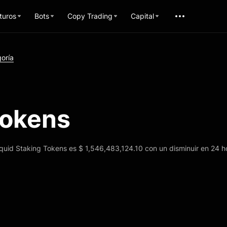
turos
Bots
Copy Trading
Capital
goría
Tokens
quid Staking Tokens es $ 1,546,483,124.10 con un disminuir en 24 h