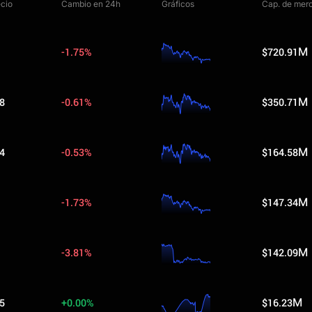
ecio
Cambio en 24h
Gráficos
Cap. de mer
-1.75%
$720.91M
8
-0.61%
$350.71M
4
-0.53%
$164.58M
-1.73%
$147.34M
-3.81%
$142.09M
5
+0.00%
$16.23M