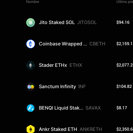
Nombre
Último pr
$94.16
Jito Staked SOL
JITOSOL
$2,159.1
Coinbase Wrapped ...
CBETH
$2,077.2
Stader ETHx
ETHX
$104.82
Sanctum Infinity
INF
$8.17
BENQI Liquid Stak...
SAVAX
$2,350.6
Ankr Staked ETH
ANKRETH