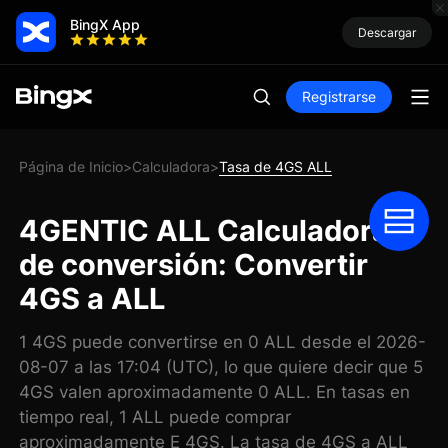
BingX App
Descargar
Registrarse
Página de Inicio
Calculadora
Tasa de 4GS ALL
>
>
4GENTIC ALL Calculadora
de conversión: Convertir
4GS a ALL
1 4GS puede convertirse en 0 ALL desde el 2026-
08-07 a las 17:04 (UTC), lo que quiere decir que 5
4GS valen aproximadamente 0 ALL. En tasas en
tiempo real, 1 ALL puede comprar
aproximadamente E 4GS. La tasa de 4GS a ALL