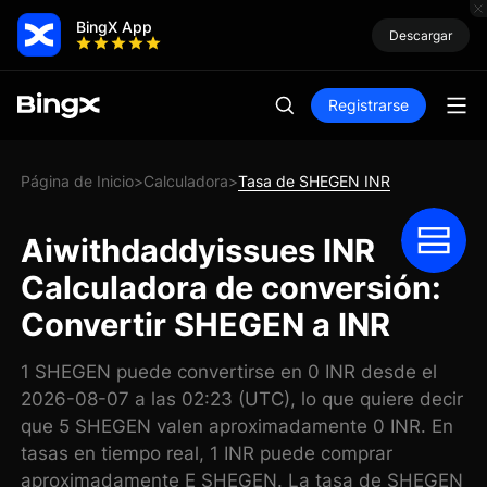
BingX App
Descargar
Registrarse
Página de Inicio
Calculadora
Tasa de SHEGEN INR
>
>
Aiwithdaddyissues INR
Calculadora de conversión:
Convertir SHEGEN a INR
1 SHEGEN puede convertirse en 0 INR desde el
2026-08-07 a las 02:23 (UTC), lo que quiere decir
que 5 SHEGEN valen aproximadamente 0 INR. En
tasas en tiempo real, 1 INR puede comprar
aproximadamente E SHEGEN. La tasa de SHEGEN