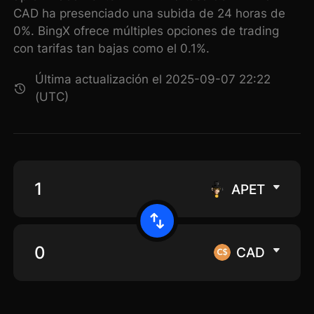
CAD ha presenciado una subida de 24 horas de
0%. BingX ofrece múltiples opciones de trading
con tarifas tan bajas como el 0.1%.
Última actualización el 2025-09-07 22:22
(UTC)
APET
CAD