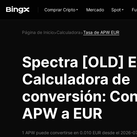
Comprar Cripto
Mercado
Spot
Fu
Página de Inicio
Calculadora
Tasa de APW EUR
>
>
Spectra [OLD] 
Calculadora de
conversión: Con
APW a EUR
1 APW puede convertirse en 0.010 EUR desde el 2026-07-