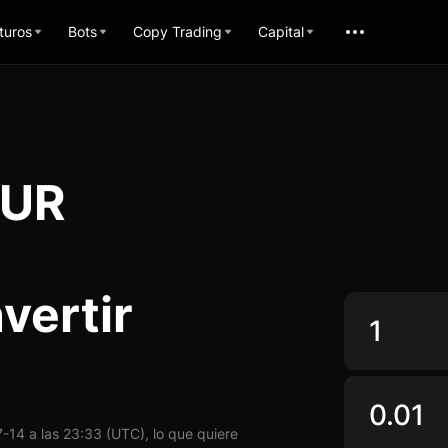
turos
Bots
Copy Trading
Capital
EUR
vertir
14 a las 23:33 (UTC), lo que quiere