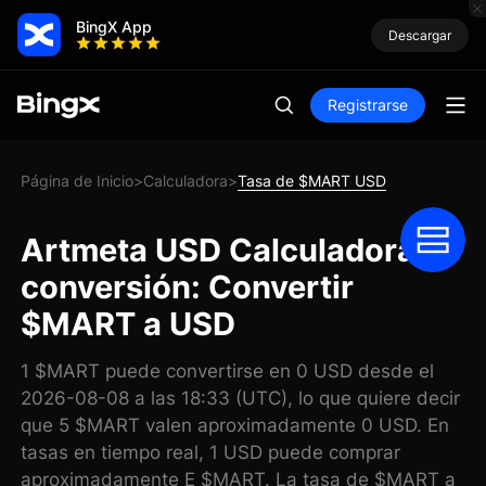
BingX App
Descargar
Registrarse
Página de Inicio
Calculadora
Tasa de $MART USD
>
>
Artmeta USD Calculadora de
conversión: Convertir
$MART a USD
1 $MART puede convertirse en 0 USD desde el
2026-08-08 a las 18:33 (UTC), lo que quiere decir
que 5 $MART valen aproximadamente 0 USD. En
tasas en tiempo real, 1 USD puede comprar
aproximadamente E $MART. La tasa de $MART a