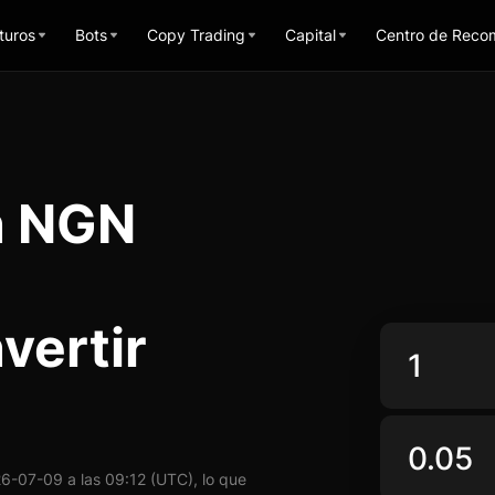
turos
Bots
Copy Trading
Capital
Centro de Reco
n NGN
vertir
-07-09 a las 09:12 (UTC), lo que