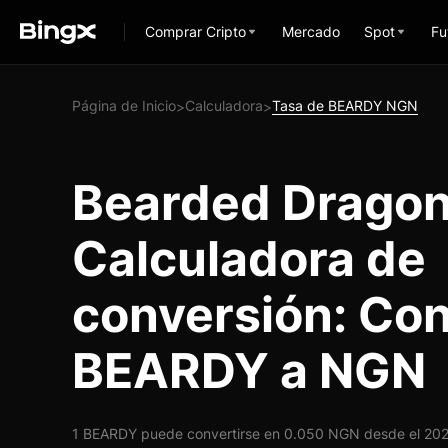
Comprar Cripto
Mercado
Spot
Fu
Página de Inicio
Calculadora
Tasa de BEARDY NGN
>
>
Bearded Drago
Calculadora de
conversión: Con
BEARDY a NGN
1 BEARDY puede convertirse en 0.050 NGN desde el 2026