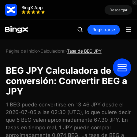
BingX App
Descargar
Registrarse
Página de Inicio
Calculadora
Tasa de BEG JPY
>
>
BEG JPY Calculadora de
conversión: Convertir BEG a
JPY
1 BEG puede convertirse en 13.46 JPY desde el
2026-07-05 a las 02:30 (UTC), lo que quiere decir
que 5 BEG valen aproximadamente 67.30 JPY. En
tasas en tiempo real, 1 JPY puede comprar
aproximadamente 0.074 BEG. La tasa de BEG a