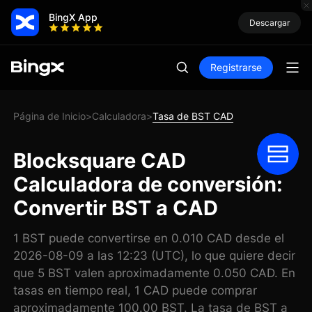
BingX App
Descargar
Registrarse
Página de Inicio
Calculadora
Tasa de BST CAD
>
>
Blocksquare CAD
Calculadora de conversión:
Convertir BST a CAD
1 BST puede convertirse en 0.010 CAD desde el
2026-08-09 a las 12:23 (UTC), lo que quiere decir
que 5 BST valen aproximadamente 0.050 CAD. En
tasas en tiempo real, 1 CAD puede comprar
aproximadamente 100.00 BST. La tasa de BST a